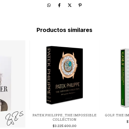
Productos similares
PATEK PHILIPPE_THE IMPOSSIBLE
GOLF: THE I
COLLECTION
$
$3.225.600,00