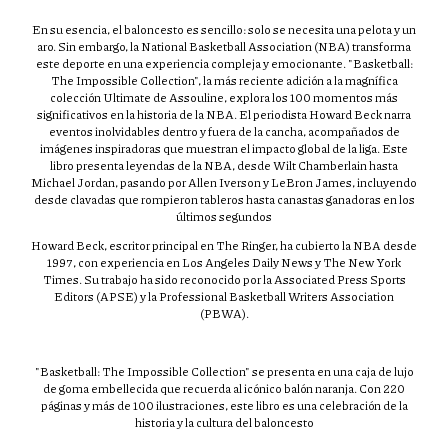
En su esencia, el baloncesto es sencillo: solo se necesita una pelota y un
aro.
Sin embargo, la National Basketball Association (NBA) transforma
este deporte en una experiencia compleja y emocionante.
"Basketball:
The Impossible Collection", la más reciente adición a la magnífica
colección Ultimate de Assouline, explora los 100 momentos más
significativos en la historia de la NBA.
El periodista Howard Beck narra
eventos inolvidables dentro y fuera de la cancha, acompañados de
imágenes inspiradoras que muestran el impacto global de la liga.
Este
libro presenta leyendas de la NBA, desde Wilt Chamberlain hasta
Michael Jordan, pasando por Allen Iverson y LeBron James, incluyendo
desde clavadas que rompieron tableros hasta canastas ganadoras en los
últimos segundos
Howard Beck, escritor principal en The Ringer, ha cubierto la NBA desde
1997, con experiencia en Los Angeles Daily News y The New York
Times.
Su trabajo ha sido reconocido por la Associated Press Sports
Editors (APSE) y la Professional Basketball Writers Association
(PBWA).
"Basketball: The Impossible Collection" se presenta en una caja de lujo
de goma embellecida que recuerda al icónico balón naranja.
Con 220
páginas y más de 100 ilustraciones, este libro es una celebración de la
historia y la cultura del baloncesto