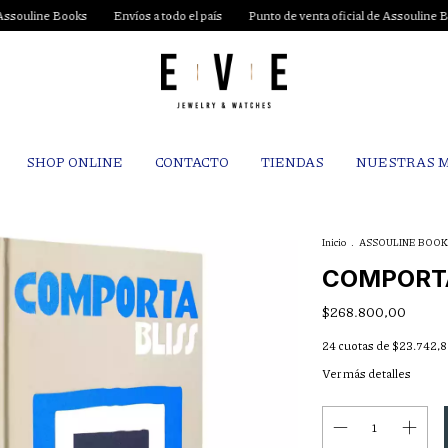
Envíos a todo el país
Punto de venta oficial de Assouline Books
Envíos a 
SHOP ONLINE
CONTACTO
TIENDAS
NUESTRAS 
Inicio
.
ASSOULINE BOOK
COMPORTA
$268.800,00
24
cuotas de
$23.742,8
Ver más detalles