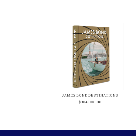
POLO HERITAGE
JAMES BOND DESTINATIONS
$304.000,00
$304.000,00