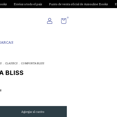
todo el país
Punto de venta oficial de Assouline Books
Envíos a todo el paí
0
MARCAS
S
.
CLASSICS
.
COMPORTA BLISS
 BLISS
8