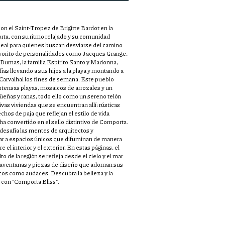
 el Saint-Tropez de Brigitte Bardot en la
ta, con su ritmo relajado y su comunidad
 ideal para quienes buscan desviarse del camino
avorito de personalidades como Jacques Grange,
 Dumas, la familia Espírito Santo y Madonna,
as llevando a sus hijos a la playa y montando a
 Carvalhal los fines de semana.
Este pueblo
tensas playas, mosaicos de arrozales y un
üeñas y ranas, todo ello como un sereno telón
ivas viviendas que se encuentran allí: rústicas
hos de paja que reflejan el estilo de vida
 convertido en el sello distintivo de Comporta.
 desafía las mentes de arquitectos y
ar a espacios únicos que difuminan de manera
 el interior y el exterior.
En estas páginas, el
to de la región se refleja desde el cielo y el mar
raventanas y piezas de diseño que adornan sus
scos como audaces.
Descubra la belleza y la
d con "Comporta Bliss".