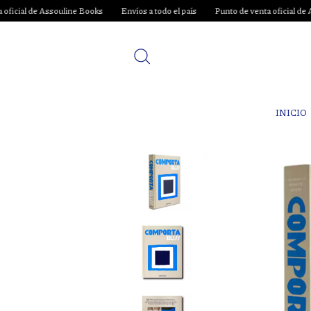
ine Books
Envíos a todo el país
Punto de venta oficial de Assouline Books
INICIO