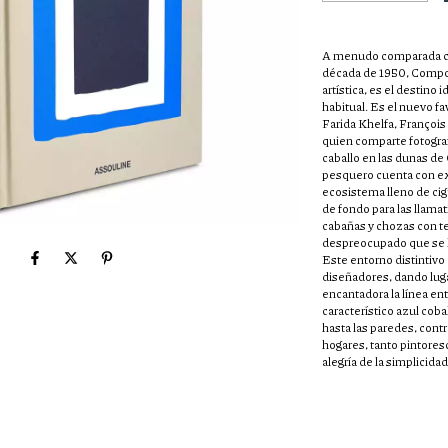
A menudo comparada con
década de 1950, Compor
artística, es el destino
habitual.
Es el nuevo f
Farida Khelfa, François
quien comparte fotografí
caballo en las dunas de
pesquero cuenta con ex
ecosistema lleno de cig
de fondo para las llamat
cabañas y chozas con tec
despreocupado que se ha
Este entorno distintivo
diseñadores, dando lug
encantadora la línea entre
característico azul cobal
hasta las paredes, cont
hogares, tanto pintore
alegría de la simplicida