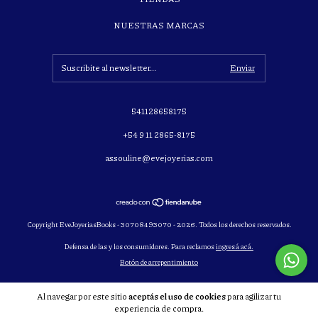
NUESTRAS MARCAS
541128658175
+54 9 11 2865-8175
assouline@evejoyerias.com
Copyright EveJoyeriasBooks - 30708493070 - 2026. Todos los derechos reservados.
Defensa de las y los consumidores. Para reclamos
ingresá acá.
Botón de arrepentimiento
Al navegar por este sitio
aceptás el uso de cookies
para agilizar tu
experiencia de compra.