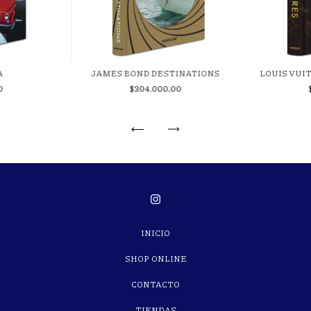
A
JAMES BOND DESTINATIONS
LOUIS VU
0
$304.000,00
INICIO
SHOP ONLINE
CONTACTO
TIENDAS