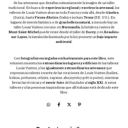
de los artesanos que desafían rutinariamente la imagen de un taller
tradicional. En busca de
experiencia regional
y
excelencia artesanal
, los
talleres de Louis Vuitton abarcan toda Francia y más allá, desde
Ginebra
(Suiza), hasta
Fiesso d’Artico
(Italia) e incluso
Texas
(EE. UU.). En
lugares de interés histórico o de
gran belleza natural
, a menudo hay un
taller Louis Vuitton cercano: en
Normandía
, la fortaleza costera de
Mont-Saint-Michel
puede verse desde el taller de
Ducey
, y en
Beaulieu-
sur-Layon
, la instalación iluminada por la luz promete un
bajo impacto
ambiental
.
Con
fotografías encargadas exclusivamente para este libro
, este
volumen muestra los
extraordinarios lugares y edificios
de los talleres
Louis Vuitton, y los
igualmente extraordinarios artesanos
que
expresan su talento a través de las creaciones de Louis Vuitton (baúles,
bolsos, perfumes, relojes, zapatos, alta joyería y prêt-à-porter), mientras
llevan las técnicas y el
savoir-faire
del fundador al
siglo XXI
. A estos
talleres y a las personas inspiradoras que allí trabajan está dedicado este
libro.