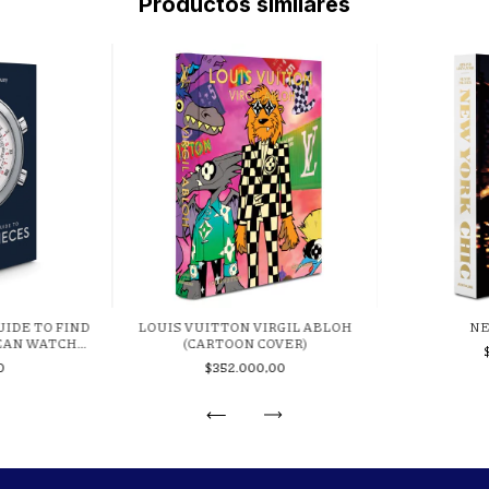
Productos similares
UIDE TO FIND
LOUIS VUITTON VIRGIL ABLOH
NE
EAN WATCH
(CARTOON COVER)
0
$352.000,00