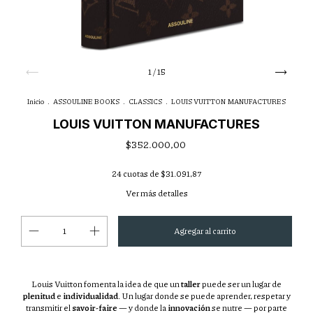
1
/
15
Inicio
.
ASSOULINE BOOKS
.
CLASSICS
.
LOUIS VUITTON MANUFACTURES
LOUIS VUITTON MANUFACTURES
$352.000,00
24
cuotas de
$31.091,87
Ver más detalles
Louis Vuitton fomenta la idea de que un
taller
puede ser un lugar de
plenitud
e
individualidad
. Un lugar donde se puede aprender, respetar y
transmitir el
savoir-faire
— y donde la
innovación
se nutre — por parte