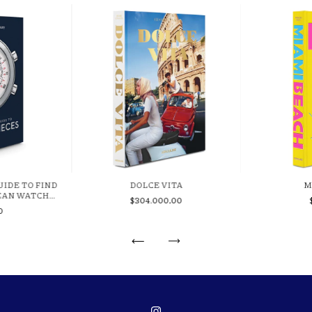
UIDE TO FIND
DOLCE VITA
M
EAN WATCH
$304.000,00
0