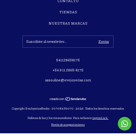
CONTACTO
TIENDAS
NUESTRAS MARCAS
541128658175
+54 9 11 2865-8175
assouline@evejoyerias.com
Copyright EveJoyeriasBooks - 30708493070 - 2026. Todos los derechos reservados.
Defensa de las y los consumidores. Para reclamos
ingresá acá.
Botón de arrepentimiento