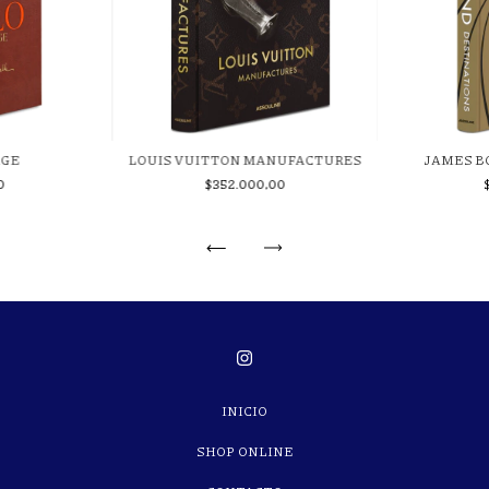
AGE
LOUIS VUITTON MANUFACTURES
JAMES B
0
$352.000,00
INICIO
SHOP ONLINE