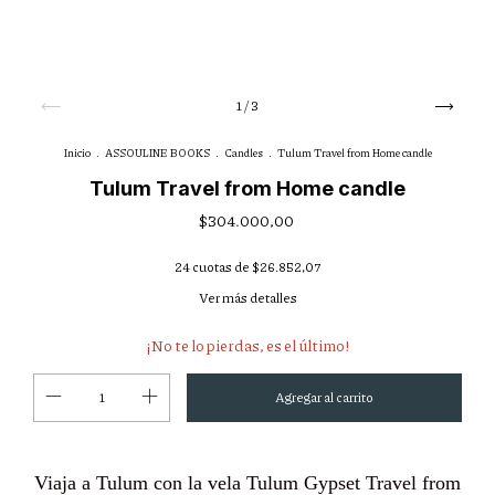
1
/
3
Inicio
.
ASSOULINE BOOKS
.
Candles
.
Tulum Travel from Home candle
Tulum Travel from Home candle
$304.000,00
24
cuotas de
$26.852,07
Ver más detalles
¡No te lo pierdas, es el último!
Viaja a Tulum con la vela Tulum Gypset Travel from