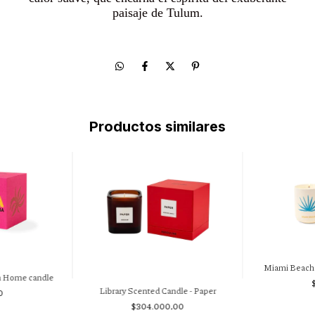
paisaje de Tulum.
Productos similares
Miami Beach 
m Home candle
Library Scented Candle - Paper
0
$304.000,00